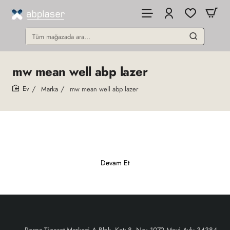
Tüm
mağazada
ara...
mw mean well abp lazer
Marka
mw mean well abp lazer
home
Devam Et