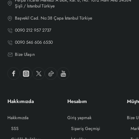
Perpa Ticaret Merkezi A Blok, Kat: 8, No: 1072 Mavi Avlu 34384
Şişli / İstanbul Türkiye
Başvekil Cad. No:38 Çapa İstanbul Türkiye
0090 212 957 2737
0090 546 606 6550
Bize Ulaşın
Hakkımızda
Hesabım
Müşte
Hakkımızda
Giriş yapmak
Bize U
SSS
Sipariş Geçmişi
Mark