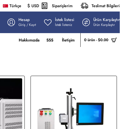
$
Siparişlerim
Teslimat Bilgileri
Türkçe
USD
Hesap
İstek listesi
Ürün Karşılaştır
Giriş / Kayıt
İstek listeniz
Ürün Karşılaştır
Hakkımızda
SSS
İletişim
0 ürün - $0.00