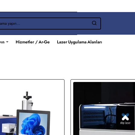
yın
Hizmetler / Ar-Ge
Lazer Uygulama Alanları