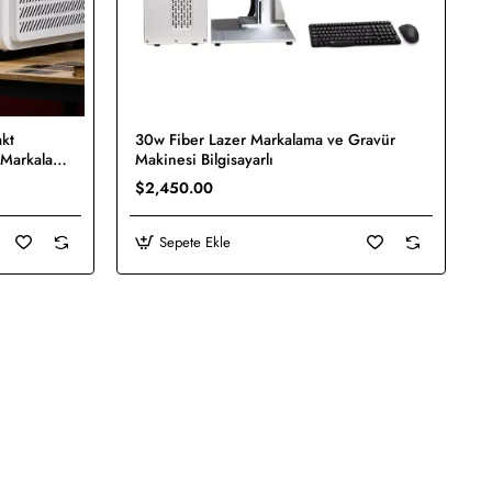
kt
30w Fiber Lazer Markalama ve Gravür
Yeni
Yeni
 Markalama
Makinesi Bilgisayarlı
retsiz Kargo
$2,450.00
Sepete Ekle