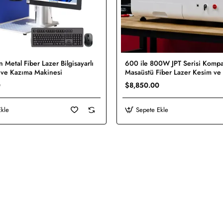
600 ile 800W JPT Serisi Kompa
Yeni
 ve Kazıma Makinesi
Masaüstü Fiber Lazer Kesim ve
Üc
Makinesi
0
$8,850.00
Ekle
Sepete Ekle