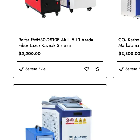
Relfar FWH30-DS10E Akıllı 5'i 1 Arada
CO₂ Karbon Metal Fiber Lazer Bilgisayarlı
Yeni
Fiber Lazer Kaynak Sistemi
Markalama
$5,500.00
$2,800.0
Sepete Ekle
Sepete 