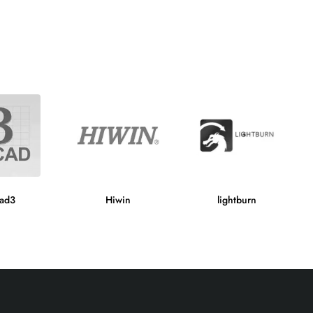
ad3
Hiwin
lightburn