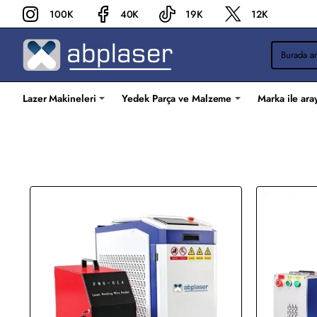
ABP
100K
40K
19K
12K
Laser
Burada
arama
yapın...
Lazer Makineleri
Yedek Parça ve Malzeme
Marka ile ara