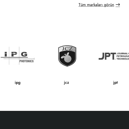
Tüm markaları görün
ipg
jcz
jpt