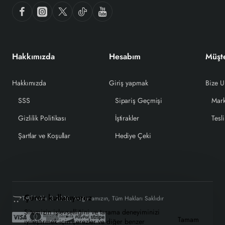
Hakkımızda
Hesabım
Müşte
Hakkımızda
Giriş yapmak
Bize U
SSS
Sipariş Geçmişi
Mark
Gizlilik Politikası
İştirakler
Tesli
Şartlar ve Koşullar
Hediye Çeki
Çerez kullanıyoruz
Telif hakkı © 2026, Mağazamızın, Tüm Hakları Saklıdır
Sitemizin işlevselliğini ve tarama deneyiminizi
Tamam
iyileştirmek için çerezler ve diğer benzer